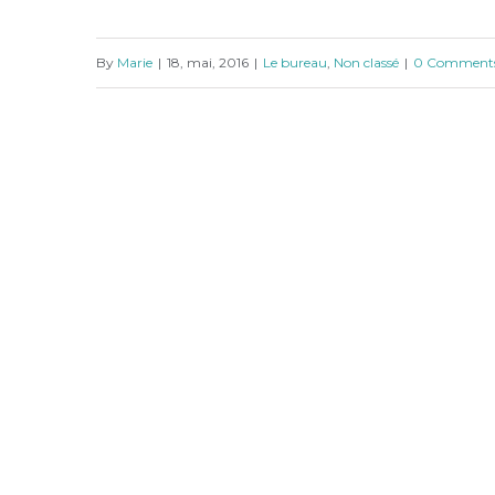
Le temps des cerises
By
Marie
|
18, mai, 2016
|
Le bureau
,
Non classé
|
0 Comment