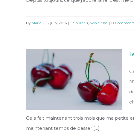
Depuis toujours, ce que j’adore faire, c’est me
VIENS CHEZ MOI …
By
Marie
|
16, juin, 2016
|
Le bureau
,
Non classé
|
0 Comment
L
Ce
N’
de
ch
Cela fait maintenant trois mois que ma petite ent
maintenant temps de passer […]