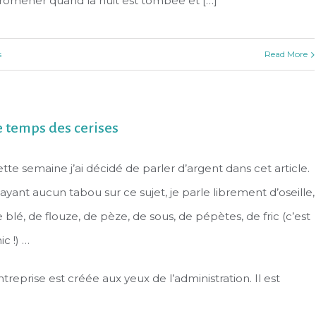
 promener quand la nuit est tombée et […]
s
Read More
e temps des cerises
tte semaine j’ai décidé de parler d’argent dans cet article.
ayant aucun tabou sur ce sujet, je parle librement d’oseille,
 blé, de flouze, de pèze, de sous, de pépètes, de fric (c’est
ic !) …
reprise est créée aux yeux de l’administration. Il est