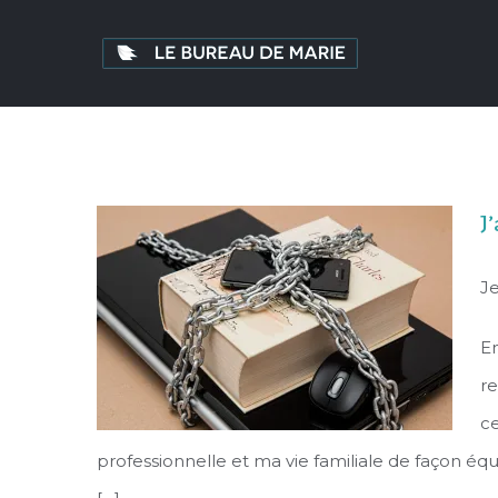
J
J
En
re
ce
professionnelle et ma vie familiale de façon équil