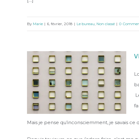
[…]
J’ai dépassé les limites
By
Marie
|
6, février, 2018
|
Le bureau
,
Non classé
|
0 Commen
V
Lo
ba
Le
fa
Mais je pense qu’inconsciemment, je savais ce que