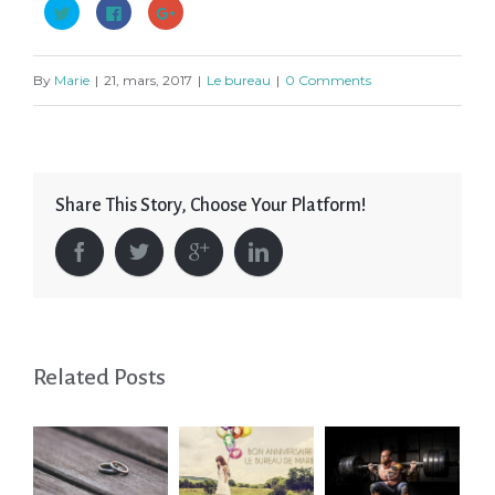
Cliquez
Cliquez
Cliquez
pour
pour
pour
partager
partager
partager
sur
sur
sur
Twitter(ouvre
Facebook(ouvre
Google+
dans
dans
(ouvre
By
Marie
|
21, mars, 2017
|
Le bureau
|
0 Comments
une
une
dans
nouvelle
nouvelle
une
fenêtre)
fenêtre)
nouvelle
fenêtre)
Share This Story, Choose Your Platform!
Related Posts