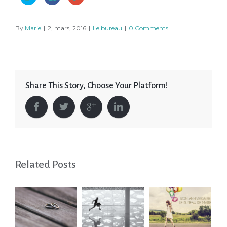
pour
pour
pour
partager
partager
partager
sur
sur
sur
Twitter(ouvre
Facebook(ouvre
Google+
dans
dans
(ouvre
By
Marie
|
2, mars, 2016
|
Le bureau
|
0 Comments
une
une
dans
nouvelle
nouvelle
une
fenêtre)
fenêtre)
nouvelle
fenêtre)
Share This Story, Choose Your Platform!
Related Posts