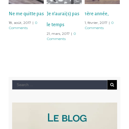
Ne me quitte pas
Je n’aurai(s) pas
1ère année,
Arrête-
18, août, 2017
|
0
1, février, 2017
|
0
le temps
peux !
Comments
Comments
21, mars, 2017
|
0
27, octob
Comments
Commen